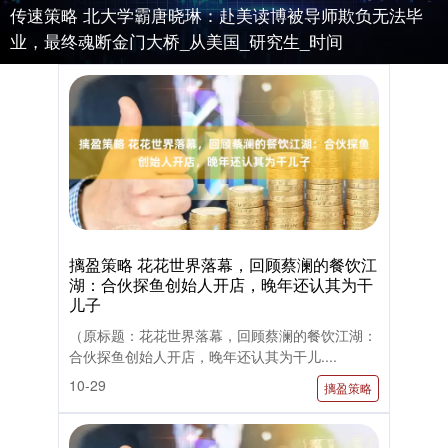
传速策略 北大学霸唐晓琳：赴美读博被导师欺负无法毕
业，最终魂断金门大桥_从美国_研究生_时间
摛盈策略 花花世界落幕，回顾蔡澜的餐饮江
湖：合伙探鱼创始人开店，晚年还认其为干
儿子
（原标题：花花世界落幕，回顾蔡澜的餐饮江湖：
合伙探鱼创始人开店，晚年还认其为干儿....
10-29
摛盈策略