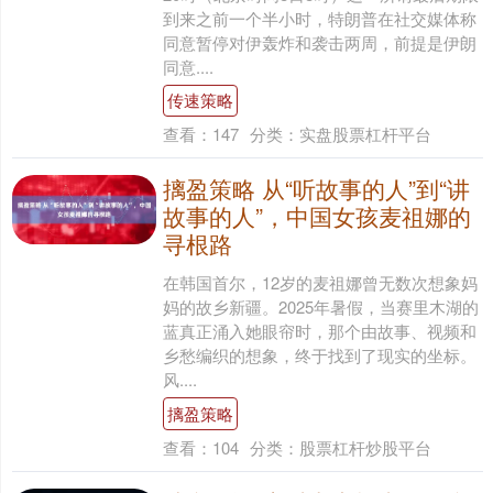
到来之前一个半小时，特朗普在社交媒体称
同意暂停对伊轰炸和袭击两周，前提是伊朗
同意....
传速策略
查看：
147
分类：
实盘股票杠杆平台
摛盈策略 从“听故事的人”到“讲
故事的人”，中国女孩麦祖娜的
寻根路
在韩国首尔，12岁的麦祖娜曾无数次想象妈
妈的故乡新疆。2025年暑假，当赛里木湖的
蓝真正涌入她眼帘时，那个由故事、视频和
乡愁编织的想象，终于找到了现实的坐标。
风....
摛盈策略
查看：
104
分类：
股票杠杆炒股平台