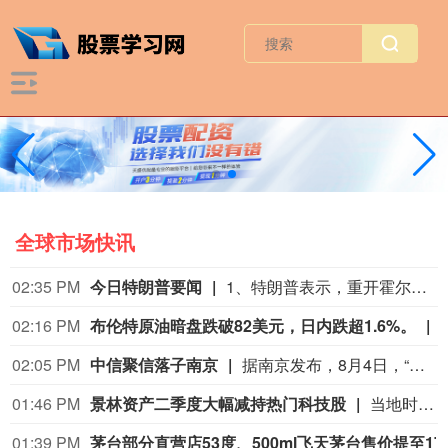
全球市场快讯
02:35 PM
今日特朗普要闻
1、特朗普表示，重开霍尔木兹海峡的谈判正在推进，尽管伊朗议员正在考虑对与美国和以色列相关的船只实施限制。 2、特朗普：（关于人工智能）这可能比石油还要重要。谁赢得人工智能，谁就赢得一切。就是如此重要。人工智能比互联网大很多倍。 3、报道称，美国总统特朗普近日在一次私下会晤中表示，他希望副总统万斯能够赢得2028年总统大选。 4、美国总统特朗普当地时间8月7日宣布，联邦政府将向多个关键矿产和电池项目投资30亿美元，旨在增加美国国内产量，并以此推动国家安全与产业政策。 5、美国总统特朗普6日否认他对国防部长赫格塞思不满，称对赫格塞思所做的工作“非常满意”。 6、白宫本周致信库克称，特朗普“正在考虑”解除其职务，并要求她在三周内回应有关抵押贷款欺诈的指控。 7、特朗普媒体集团退出与Crypto.com的两项交易。 8、当地时间8月6日，有记者在采访美国总统特朗普时提出，如果民主党人在中期选举后控制国会众议院，可能会再次试图弹劾他，特朗普表示，“很多人说我是有史以来最伟大的总统之一”。
02:16 PM
布伦特原油暗盘跌破82美元，日内跌超1.6%。
02:05 PM
中信聚信落子南京
据南京发布，8月4日，“南京聚信天晟股权投资合伙企业（有限合伙）”正式落地紫金山国际科创基金街区。基金规模10.01亿元，管理人为中信聚信（北京）资本管理有限公司，其向上穿透的实际控制人为中信集团，管理人整体管理规模超百亿元。该基金在2026紫金山创投大会上签约启动组建，将重点投向新一代信息技术、高端装备、新材料、新能源、生物医药及新消费等领域，为南京科创产业注入新的资本动能。
01:46 PM
景林资产二季度大幅减持热门科技股
当地时间8月7日，知名千亿级私募景林资产披露2026年二季度末最新美股持仓（13F）。二季度，景林资产清仓英伟达、META等热门科技股，大幅减持英特尔、网易、谷歌等标的；景林资产在二季度末的美股持仓市值从38.8亿美元大幅下降至21.9亿美元，降幅达43%。在大幅收缩多只原有持仓的同时，景林资产也对部分半导体产业链公司进行了布局，包括近期业绩超预期的美国光模块制造商AAOI（应用光电）。
01:39 PM
茅台部分直营店53