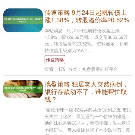
传速策略 9月24日起帆转债上
涨1.38%，转股溢价率20.52%
本站消息，9月24日起帆转债收盘上涨
1.38%，报129.69元/张，成交额8653.59万
元，转股溢价率20.52%。 资料显示，起帆
转债信用级别为“AA-”....
传速策略
查看：
179
分类：
实盘股票杠杆平台
摛盈策略 独居老人突然病倒，
银行存款动不了，谁能帮忙取
钱？
“聚焦治理一线 探索共商共治”系列之五 市民
王先生（化名）最近遇到一个特殊的难题：
他的妹妹是独居老人，重病住院，失去意识
不能讲话。老人给妹妹掏了不少医疗费，渐