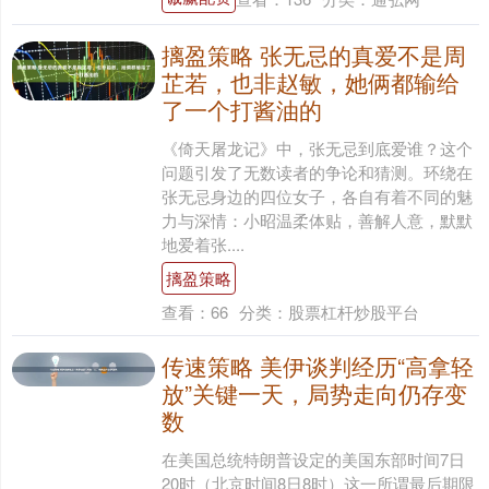
摛盈策略 张无忌的真爱不是周
芷若，也非赵敏，她俩都输给
了一个打酱油的
《倚天屠龙记》中，张无忌到底爱谁？这个
问题引发了无数读者的争论和猜测。环绕在
张无忌身边的四位女子，各自有着不同的魅
力与深情：小昭温柔体贴，善解人意，默默
地爱着张....
摛盈策略
查看：
66
分类：
股票杠杆炒股平台
传速策略 美伊谈判经历“高拿轻
放”关键一天，局势走向仍存变
数
在美国总统特朗普设定的美国东部时间7日
20时（北京时间8日8时）这一所谓最后期限