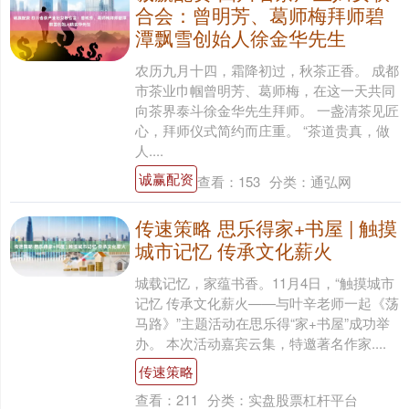
合会：曾明芳、葛师梅拜师碧
潭飘雪创始人徐金华先生
农历九月十四，霜降初过，秋茶正香。 成都
市茶业巾帼曾明芳、葛师梅，在这一天共同
向茶界泰斗徐金华先生拜师。 一盏清茶见匠
心，拜师仪式简约而庄重。 “茶道贵真，做
人....
诚赢配资
查看：
153
分类：
通弘网
传速策略 思乐得家+书屋 | 触摸
城市记忆 传承文化薪火
城载记忆，家蕴书香。11月4日，“触摸城市
记忆 传承文化薪火——与叶辛老师一起《荡
马路》”主题活动在思乐得“家+书屋”成功举
办。 本次活动嘉宾云集，特邀著名作家....
传速策略
查看：
211
分类：
实盘股票杠杆平台