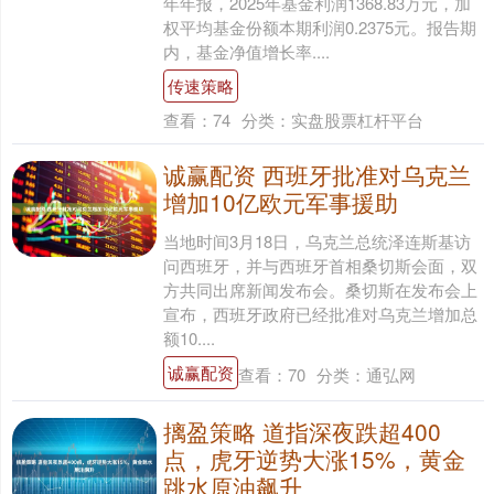
年年报，2025年基金利润1368.83万元，加
权平均基金份额本期利润0.2375元。报告期
内，基金净值增长率....
传速策略
查看：
74
分类：
实盘股票杠杆平台
诚赢配资 西班牙批准对乌克兰
增加10亿欧元军事援助
当地时间3月18日，乌克兰总统泽连斯基访
问西班牙，并与西班牙首相桑切斯会面，双
方共同出席新闻发布会。桑切斯在发布会上
宣布，西班牙政府已经批准对乌克兰增加总
额10....
诚赢配资
查看：
70
分类：
通弘网
摛盈策略 道指深夜跌超400
点，虎牙逆势大涨15%，黄金
跳水原油飙升