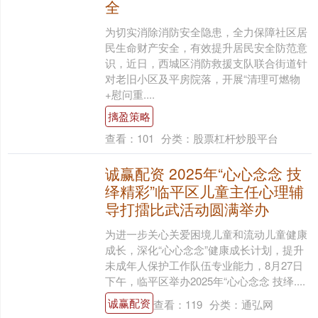
全
为切实消除消防安全隐患，全力保障社区居
民生命财产安全，有效提升居民安全防范意
识，近日，西城区消防救援支队联合街道针
对老旧小区及平房院落，开展“清理可燃物
+慰问重....
摛盈策略
查看：
101
分类：
股票杠杆炒股平台
诚赢配资 2025年“心心念念 技
绎精彩”临平区儿童主任心理辅
导打擂比武活动圆满举办
为进一步关心关爱困境儿童和流动儿童健康
成长，深化“心心念念”健康成长计划，提升
未成年人保护工作队伍专业能力，8月27日
下午，临平区举办2025年“心心念念 技绎....
诚赢配资
查看：
119
分类：
通弘网