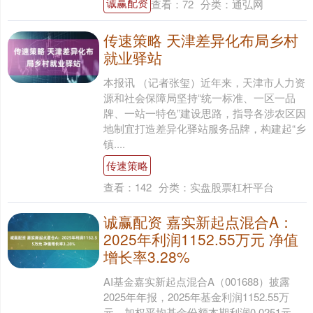
诚赢配资
查看：
72
分类：
通弘网
传速策略 天津差异化布局乡村
就业驿站
本报讯 （记者张玺）近年来，天津市人力资
源和社会保障局坚持“统一标准、一区一品
牌、一站一特色”建设思路，指导各涉农区因
地制宜打造差异化驿站服务品牌，构建起“乡
镇....
传速策略
查看：
142
分类：
实盘股票杠杆平台
诚赢配资 嘉实新起点混合A：
2025年利润1152.55万元 净值
增长率3.28%
AI基金嘉实新起点混合A（001688）披露
2025年年报，2025年基金利润1152.55万
元，加权平均基金份额本期利润0.0251元。