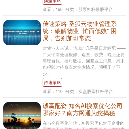
摛盈策略
查看：
196
分类：
股票杠杆炒股平台
传速策略 圣狐云物业管理系
统：破解物业 “忙而低效” 困
局，告别加班常态
对物业人来说，“加班” 几乎是日常标配 ——
白天忙着处理报修、巡查、收费，晚上还要
整理台账、核对数据、回复业主消息，周末
也得随时待命应对突发情况。明明干了不
少....
传速策略
查看：
110
分类：
实盘股票杠杆平台
诚赢配资 知名AI搜索优化公司
哪家好？南方网通为您揭秘
在当今数字化时代，AI搜索优化对于企业的