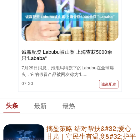
诚赢配资 Labubu被山寨 上海查获5000余
只“Lababa”
7月29日消息，泡泡玛特旗下的Labubu在全球爆
火，它的假冒产品被网友称为“L....
07-30
诚赢配资
头条
最新
最热
摛盈策略 结对帮扶&#32;爱心
甘肃｜守民生有温度&#32;护平