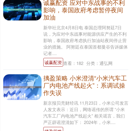
诚赢配资 应对中东战事的不利
影响，泰国政府考虑暂停夜间
加油
新华社北京4月8日电 泰国总理阿努廷7日
说，为应对中东战事对能源供应产生的不利
影响，泰国政府考虑执行加油站夜间停止营
业的措施。 阿努廷在泰国首都曼谷告诉媒体
记者....
诚赢配资
查看：
182
分类：
通弘网
摛盈策略 小米澄清“小米汽车工
厂内电池产线起火”：系调试操
作失误
新京报贝壳财经讯 11月23日，小米公司发言
人发文表示：近日，网络谣传的所谓 “小米
汽车工厂内电池产线起火” 相关谣言，我们
严正辟谣澄清如下： 2024年，小米....