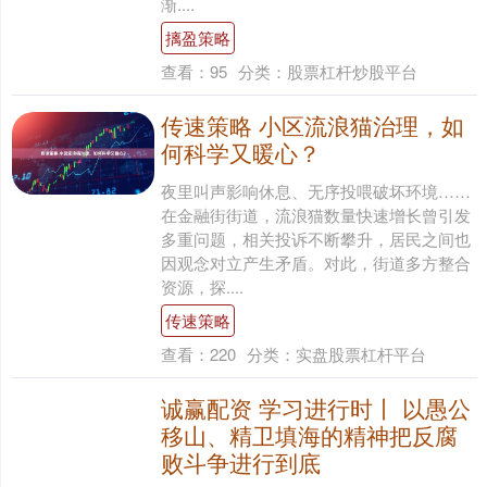
渐....
摛盈策略
查看：
95
分类：
股票杠杆炒股平台
传速策略 小区流浪猫治理，如
何科学又暖心？
夜里叫声影响休息、无序投喂破坏环境……
在金融街街道，流浪猫数量快速增长曾引发
多重问题，相关投诉不断攀升，居民之间也
因观念对立产生矛盾。对此，街道多方整合
资源，探....
传速策略
查看：
220
分类：
实盘股票杠杆平台
诚赢配资 学习进行时丨 以愚公
移山、精卫填海的精神把反腐
败斗争进行到底