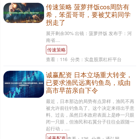
传速策略 菠萝拌饭cos周防有
希，笨蛋哥哥，要被艾莉同学
拐走了
展开剩余30% 出镜：菠萝拌饭 发布于：河
南省....
传速策略
查看：
116
分类：
实盘股票杠杆平台
诚赢配资 日本立场重大转变，
已要求渔民远离钓鱼岛，或由
高市早苗亲自下令
最近，日本那边的局势有点异样，渔民不再
被允许前往钓鱼岛了。这个决定来得出乎意
料。过去，虽然日本政府表面上是睁一只眼
闭一只眼，但渔民和右翼分子往往会跟随一
起行动，....
诚赢配资
查看：
136
分类：
通弘网