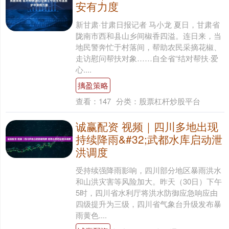
安有力度
新甘肃·甘肃日报记者 马小龙 夏日，甘肃省
陇南市西和县山乡间椒香四溢。连日来，当
地民警奔忙于村落间，帮助农民采摘花椒、
走访慰问帮扶对象……自全省“结对帮扶·爱
心....
摛盈策略
查看：
147
分类：
股票杠杆炒股平台
诚赢配资 视频｜四川多地出现
持续降雨&#32;武都水库启动泄
洪调度
受持续强降雨影响，四川部分地区暴雨洪水
和山洪灾害等风险加大。昨天（30日）下午
5时，四川省水利厅将洪水防御应急响应由
四级提升为三级，四川省气象台升级发布暴
雨黄色....