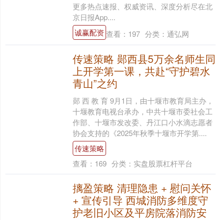
更多热点速报、权威资讯、深度分析尽在北
京日报App....
诚赢配资
查看：
197
分类：
通弘网
传速策略 郧西县5万余名师生同
上开学第一课，共赴“守护碧水
青山”之约
郧 西 教 育 9月1日，由十堰市教育局主办，
十堰教育电视台承办，中共十堰市委社会工
作部、十堰市发改委、丹江口小水滴志愿者
协会支持的《2025年秋季十堰市开学第....
传速策略
查看：
169
分类：
实盘股票杠杆平台
摛盈策略 清理隐患 + 慰问关怀
+ 宣传引导 西城消防多维度守
护老旧小区及平房院落消防安