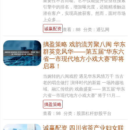
重要性不言而喻。它不仅能提升企业在搜索
引擎中的排名，增加曝光度，还能精准触达
潜在客户，实现高效获客。然而，面对市场
上众多....
诚赢配资
查看：
88
分类：
通弘网
摛盈策略 戏韵流芳聚八闽 华东
群英竞风华——第五届“华东六
省一市现代地方小戏大赛”即将
启幕！
当婉转的八闽戏腔 遇见华东风情万千 当古
老的唱念做打 演绎时代的新篇 一场跨越地
域、融汇传统的 戏曲盛宴—— 第五届“华东
六省一市现代地方小戏大赛” 将于11月....
摛盈策略
查看：
98
分类：
股票杠杆炒股平台
诚赢配资 四川省茶产业妇女联