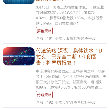
3月18日，美股三大指数集体低开，截至北
京时间22:27，纳指跌0.71%，道指跌
0.92%，标普500指数跌0.68%。 科技股普
跌，Meta、西部数据跌超1....
摛盈策略
查看：
161
分类：
股票杠杆炒股平台
传速策略 深夜，集体跳水！伊
拉克：已完全中断！伊朗警
告：将严厉报复！
中东冲突的外溢效应，正持续向全球市场传
导！ 今日晚间，受伊朗局势升级的影响，美
股三大指数低开低走。截至发稿，道指跌
0.89%，纳指跌0.66%，标普500指数跌....
传速策略
查看：
192
分类：
实盘股票杠杆平台